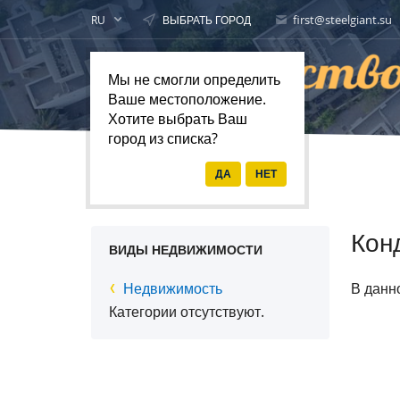
first@steelgiant.su
RU
ВЫБРАТЬ ГОРОД
Мы не смогли определить
Ваше местоположение.
Хотите выбрать Ваш
город из списка?
Главная
Недвижимость
Кон
ВИДЫ НЕДВИЖИМОСТИ
Недвижимость
В данн
Категории отсутствуют.